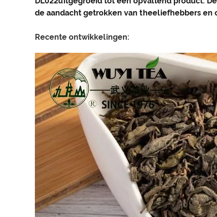
DL022
uitgegroeid tot een opvallend product. Dez
de aandacht getrokken van theeliefhebbers en 
Recente ontwikkelingen: