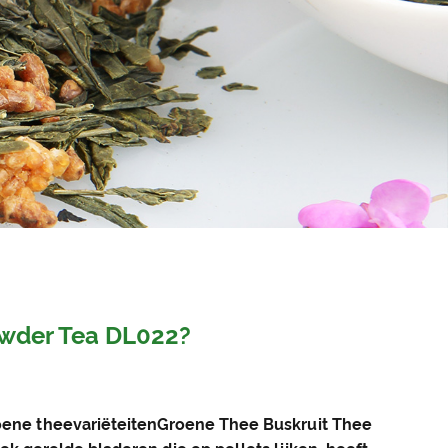
owder Tea DL022?
oene theevariëteiten
Groene Thee Buskruit Thee