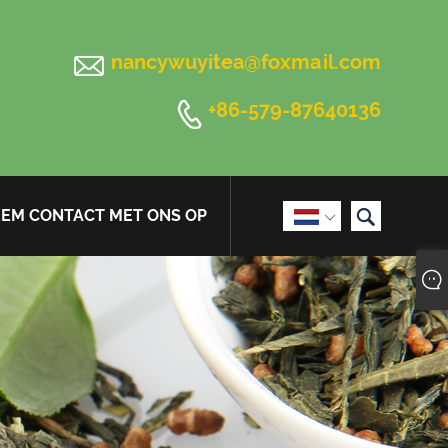

nancywuyitea@foxmail.com

+86-579-87640136

EM CONTACT MET ONS OP
