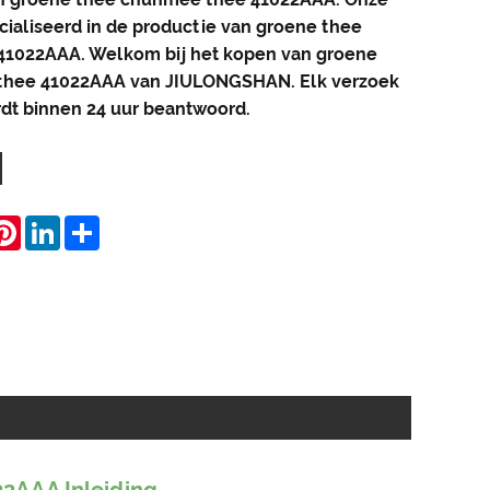
ecialiseerd in de productie van groene thee
1022AAA. Welkom bij het kopen van groene
thee 41022AAA van JIULONGSHAN. Elk verzoek
dt binnen 24 uur beantwoord.
hatsApp
Pinterest
LinkedIn
Share
2AAA Inleiding