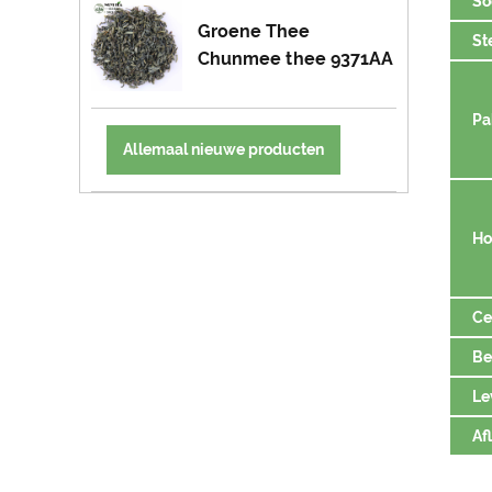
So
Groene Thee
St
Chunmee thee 9371AA
Pa
Allemaal nieuwe producten
Ho
Ce
Be
Le
Af