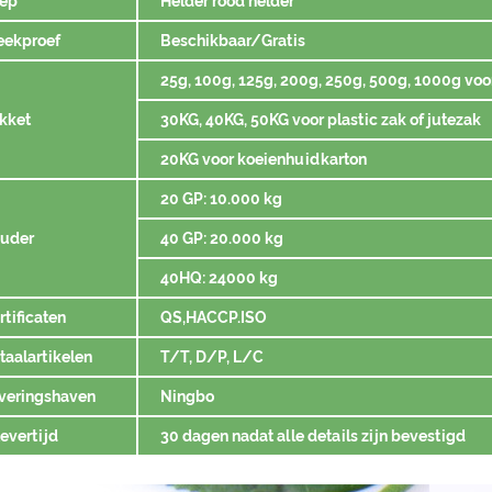
ep
Helder rood helder
eekproef
Beschikbaar/Gratis
25g, 100g, 125g, 200g, 250g, 500g, 1000g voo
kket
30KG, 40KG, 50KG voor plastic zak of jutezak
20KG voor koeienhuidkarton
20 GP: 10.000 kg
uder
40 GP: 20.000 kg
40HQ: 24000 kg
rtificaten
QS,HACCP.ISO
taalartikelen
T/T, D/P, L/C
veringshaven
Ningbo
levertijd
30 dagen nadat alle details zijn bevestigd