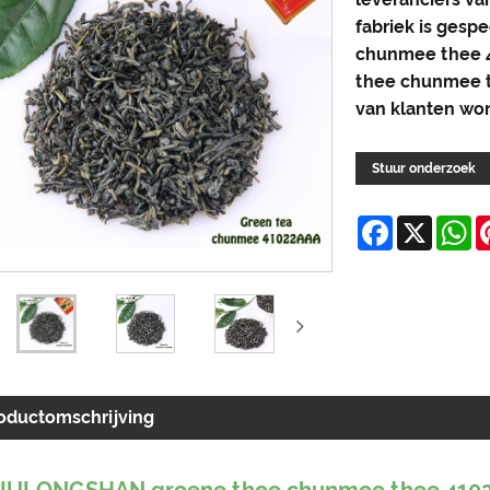
fabriek is gesp
chunmee thee 4
thee chunmee 
van klanten wor
Stuur onderzoek
Facebook
X
W
oductomschrijving
JIULONGSHAN groene thee chunmee thee 4102