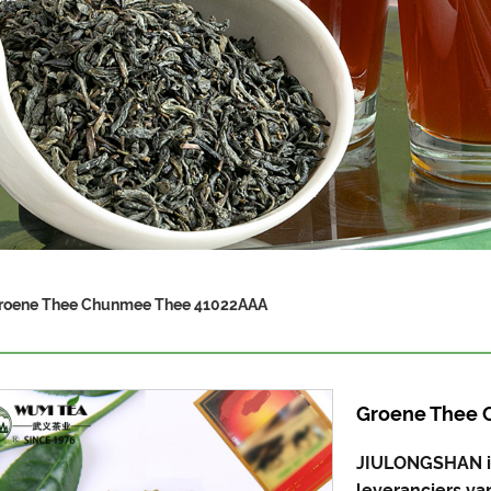
roene Thee Chunmee Thee 41022AAA
Groene Thee 
JIULONGSHAN is
leveranciers v