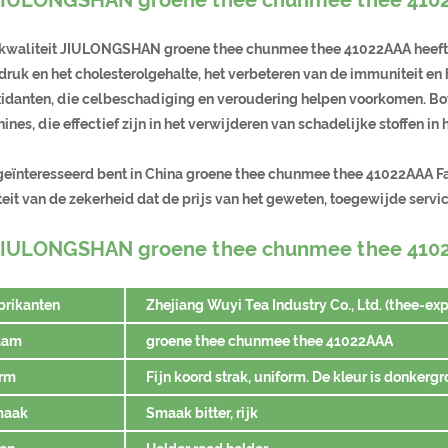
kwaliteit JIULONGSHAN groene thee chunmee thee 41022AAA heeft v
ruk en het cholesterolgehalte, het verbeteren van de immuniteit en h
xidanten, die celbeschadiging en veroudering helpen voorkomen. 
ines, die effectief zijn in het verwijderen van schadelijke stoffen 
 geïnteresseerd bent in China groene thee chunmee thee 41022AAA Fa
eit van de zekerheid dat de prijs van het geweten, toegewijde servic
JIULONGSHAN groene thee chunmee thee 41022
brikanten
Zhejiang Wuyi Tea Industry Co., Ltd. (thee-exp
aam
groene thee chunmee thee 41022AAA
rm
Fijn koord strak, uniform. De kleur is donkergro
maak
Smaak bitter, rijk