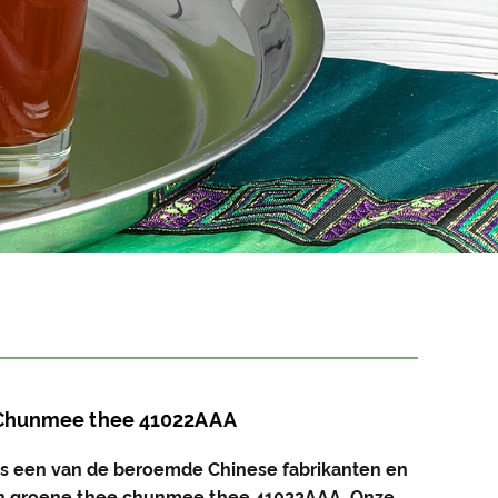
Chunmee thee 41022AAA
 een van de beroemde Chinese fabrikanten en
an groene thee chunmee thee 41022AAA. Onze