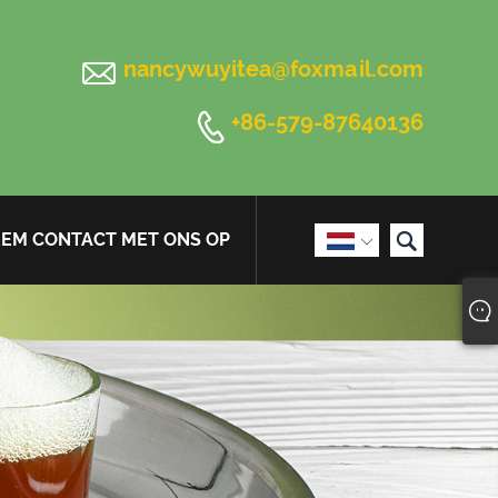

nancywuyitea@foxmail.com

+86-579-87640136

EM CONTACT MET ONS OP
