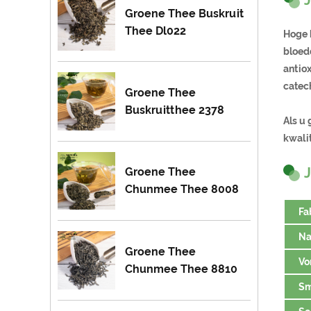
Groene Thee Buskruit
Thee Dl022
Hoge 
bloedd
antio
catech
Groene Thee
Buskruitthee 2378
Als u
kwalit
Groene Thee
Chunmee Thee 8008
Fa
N
Groene Thee
Vo
Chunmee Thee 8810
S